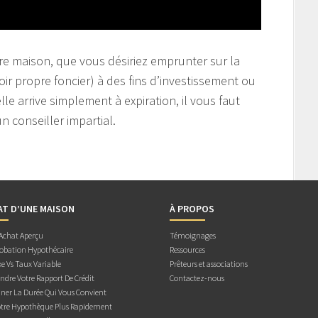
e maison, que vous désiriez emprunter sur la
oir propre foncier) à des fins d’investissement ou
le arrive simplement à expiration, il vous faut
n conseiller impartial.
AT D’UNE MAISON
À PROPOS
 Achat Aperçu
Témoignages
obation Hypothécaire
Ressources
e Vs Taux Variable
Prêteurs et associations
dre Votre Rapport De Crédit
Contactez-nous
ner La Durée Qui Vous Convient
otre Hypothèque Plus Rapidement