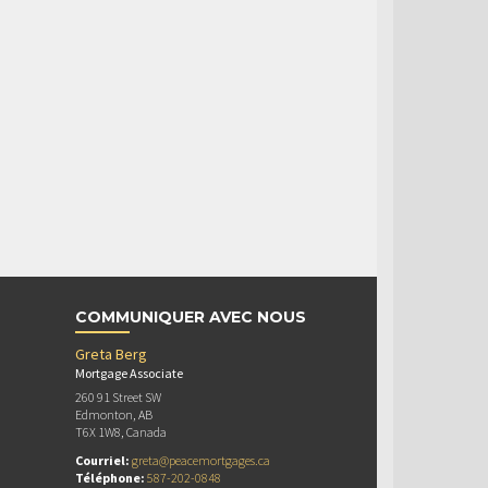
COMMUNIQUER AVEC NOUS
Greta Berg
Mortgage Associate
260 91 Street SW
Edmonton, AB
T6X 1W8, Canada
Courriel:
greta@peacemortgages.ca
Téléphone:
587-202-0848