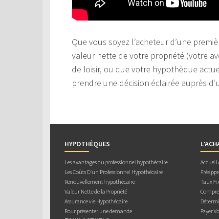
Que vous soyez l’acheteur d’une premièr
valeur nette de votre propriété (votre av
de loisir, ou que votre hypothèque actuel
prendre une décision éclairée auprès d’u
HYPOTHÈQUES
L’ACH
Les avantages du professionnel hypothécaire
Accueil
Les Coûts D’un Professionnel Hypothécaire
Préappr
Renouvellement hypothécaire
Taux Fix
Valeur Nette de la Propriété
Compren
Assurance vie Hypothécaire
Détermi
Pour présenter une demande
Payer V