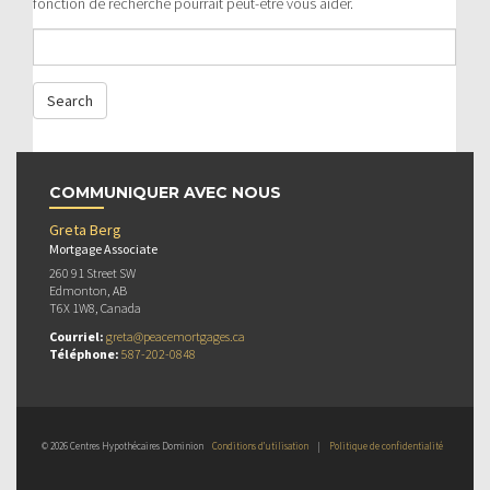
fonction de recherche pourrait peut-être vous aider.
COMMUNIQUER AVEC NOUS
Greta Berg
Mortgage Associate
260 91 Street SW
Edmonton, AB
T6X 1W8, Canada
Courriel:
greta@peacemortgages.ca
Téléphone:
587-202-0848
© 2026 Centres Hypothécaires Dominion
Conditions d’utilisation
|
Politique de confidentialité